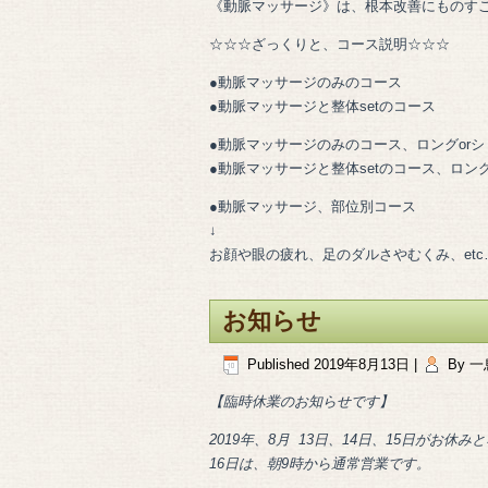
《動脈マッサージ》は、根本改善にものす
☆☆☆ざっくりと、コース説明☆☆☆
●動脈マッサージのみのコース
●動脈マッサージと整体setのコース
●動脈マッサージのみのコース、ロングorシ
●動脈マッサージと整体setのコース、ロング
●動脈マッサージ、部位別コース
↓
お顔や眼の疲れ、足のダルさやむくみ、etc
お知らせ
Published
2019年8月13日
|
By
一
【臨時休業のお知らせです】
2019年、8月 13日、14日、15日がお休み
16日は、朝9時から通常営業です。