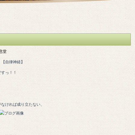
息堂
、【自律神経】
ですっ！！
がなければ成り立たない、