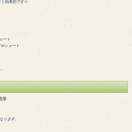
ごく効果的です☆
ョート
orショート
…
息堂
となります。