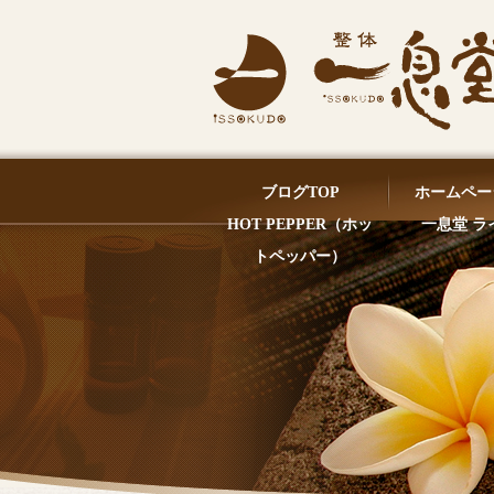
ブログTOP
ホームペー
HOT PEPPER（ホッ
一息堂 ラ
トペッパー）