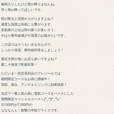
梅雨入りしたけど雨が降りませんね。
早く雨が降ってほしいです。
雨が降ると湿度が上がりますよね？
適度な湿度は美肌にも繋がります。
美肌県の上位は雨や曇りが多いそう。
やはり紫外線減少や湿度のお陰みたいです。
この辺りはそうもいきませんので、
しっかり保湿、紫外線対策をしましょう！
最近冷房が強いお店も多いですよね？
夏こそ保湿で乾燥対策！
ただいま一息堂系列店のプレジールでは
期間限定コースをお得に開催中！
美肌、美白、アンチエイジングに効果抜群！
当店で一番人気の高い雪肌コースをベースにした
期間限定スペシャルコース＼(^_^)(^_^)／
15,000円が7,500円の
なななんと！衝撃の半額プライスです。