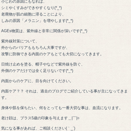
小じわの原因にもなれば、
シミやくすみができやすくなり(*_*)
老廃物が肌の細胞に滞ることにより、
しみの原因「メラニン」を増やします(*_*)
AGEs物質は、紫外線と非常に関係が深いです(*_*)
紫外線対策について、
外からのバリアももちろん大事ですが、
攻撃に防御できる内面のケアもとても大切になってきます。
日焼け止めを塗る、帽子やなどで紫外線を防ぐ、
外側のケアだけでは全く足りないです(*_*)
内面からのケアに、目を向けてください。
内面ケア？？ それは、過去のブログでご紹介している事が主になってきま
す。
身体や肌を保ちたい、何をとっても一番大切な事は、血流になります。
老け顔は、プラス5歳の印象を与えます＿|￣|○
気になる事があれば、ご相談ください(｀_´)ゞ