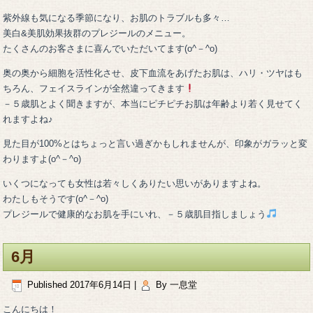
紫外線も気になる季節になり、お肌のトラブルも多々…
美白&美肌効果抜群のプレジールのメニュー。
たくさんのお客さまに喜んでいただいてます(o^－^o)
奥の奥から細胞を活性化させ、皮下血流をあげたお肌は、ハリ・ツヤはも
ちろん、フェイスラインが全然違ってきます
－５歳肌とよく聞きますが、本当にピチピチお肌は年齢より若く見せてく
れますよね♪
見た目が100%とはちょっと言い過ぎかもしれませんが、印象がガラッと変
わりますよ(o^－^o)
いくつになっても女性は若々しくありたい思いがありますよね。
わたしもそうです(o^－^o)
プレジールで健康的なお肌を手にいれ、－５歳肌目指しましょう
6月
Published
2017年6月14日
|
By
一息堂
こんにちは！