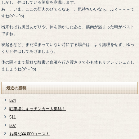
しかし、伸ばしている箇所を意識します。
あー、いま、ここの筋肉のびてるなぁー、気持ちいいなぁ、ふぅ～～～で
すね(o^－^o)
出来ればお風呂あがりや、体を動かしたあと、筋肉が温まった時がベスト
ですね。
寝起きなど、まだ温まっていない時にする場合は、より無理をせず、ゆっ
くりと伸ばしてあげましょう。
体の隅々まで新鮮な酸素と血液を行き渡させて心も体もリフレッシュ☆し
ましょうね(o^－^o)
最近の投稿
524
駐車場にキッチンカー大集結！
511
507
お得な¥4.000コース！