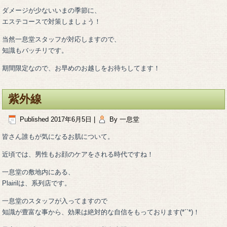
ダメージが少ないいまの季節に、
エステコースで対策しましょう！
当然一息堂スタッフが対応しますので、
知識もバッチリです。
期間限定なので、お早めのお越しをお待ちしてます！
紫外線
Published
2017年6月5日
|
By
一息堂
皆さん誰もが気になるお肌について。
近頃では、男性もお顔のケアをされる時代ですね！
一息堂の敷地内にある、
Plairilは、系列店です。
一息堂のスタッフが入ってますので
知識が豊富な事から、効果は絶対的な自信をもっております(*´`*)！