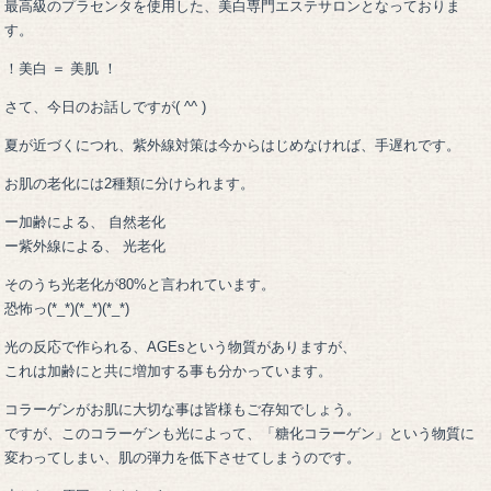
最高級のプラセンタを使用した、美白専門エステサロンとなっておりま
す。
！美白 ＝ 美肌 ！
さて、今日のお話しですが( ^^ )
夏が近づくにつれ、紫外線対策は今からはじめなければ、手遅れです。
お肌の老化には2種類に分けられます。
ー加齢による、 自然老化
ー紫外線による、 光老化
そのうち光老化が80%と言われています。
恐怖っ(*_*)(*_*)(*_*)
光の反応で作られる、AGEsという物質がありますが、
これは加齢にと共に増加する事も分かっています。
コラーゲンがお肌に大切な事は皆様もご存知でしょう。
ですが、このコラーゲンも光によって、「糖化コラーゲン」という物質に
変わってしまい、肌の弾力を低下させてしまうのです。