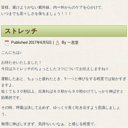
皆様、避けようがない紫外線、内ー外からのケアを心がけて、
いつまでも若々しさを保ちましょう！！！
ストレッチ
Published
2017年6月5日
|
By
一息堂
こんにちは♪
お待たせいたしました！
今日はストレッチのちょっとしたコツについてお伝えしますね☆
運動したあと、ちょっと疲れたとき、ｳｰｰｰﾝと伸びをする程度では短かすぎ
ますよ。
短くても３０秒以上、出来れば６０秒から９０秒かけてしっかり伸ばすと
効果的です。
その時、呼吸は決して止めず、ゆっくり長く吐き出すよう意識しましょ
う。
無理に伸ばしすぎず、気持ちいいなぁ、と感じる程度で。